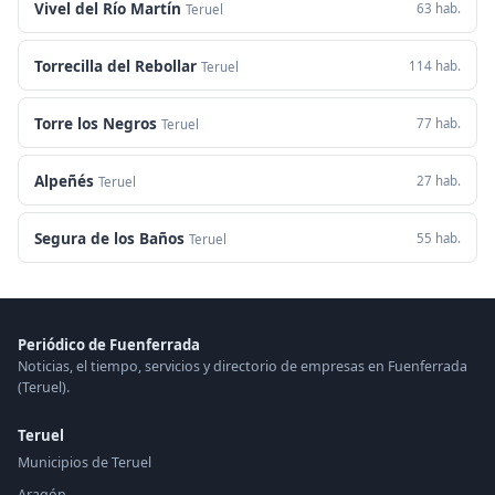
Vivel del Río Martín
63 hab.
Teruel
Torrecilla del Rebollar
114 hab.
Teruel
Torre los Negros
77 hab.
Teruel
Alpeñés
27 hab.
Teruel
Segura de los Baños
55 hab.
Teruel
Periódico de Fuenferrada
Noticias, el tiempo, servicios y directorio de empresas en Fuenferrada
(Teruel).
Teruel
Municipios de Teruel
Aragón