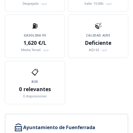
Despejado ·
Valle: 15:00h ·
ayer
ayer
⛽️
🍃
GASOLINA 95
CALIDAD AIRE
1,620 €/L
Deficiente
Media Teruel ·
AQI 62 ·
ayer
ayer
📋
BOE
0 relevantes
0 disposiciones
Ayuntamiento de Fuenferrada