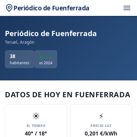
Periódico de Fuenferrada
Periódico de Fuenferrada
Teruel, Aragón
38
▲ +3
habitantes
vs 2024
DATOS DE HOY EN FUENFERRADA
☀️
⚡
EL TIEMPO
PRECIO LUZ
40° / 18°
0,201 €/kWh