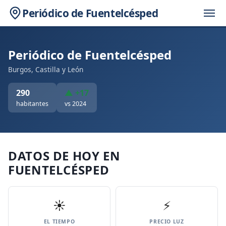
Periódico de Fuentelcésped
Periódico de Fuentelcésped
Burgos, Castilla y León
290
▲ +17
habitantes
vs 2024
DATOS DE HOY EN
FUENTELCÉSPED
☀️
⚡
EL TIEMPO
PRECIO LUZ