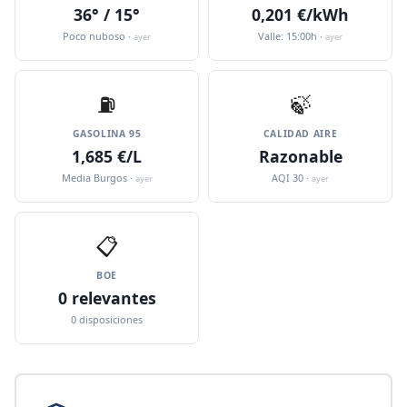
36° / 15°
0,201 €/kWh
Poco nuboso ·
Valle: 15:00h ·
ayer
ayer
⛽️
🍃
GASOLINA 95
CALIDAD AIRE
1,685 €/L
Razonable
Media Burgos ·
AQI 30 ·
ayer
ayer
📋
BOE
0 relevantes
0 disposiciones