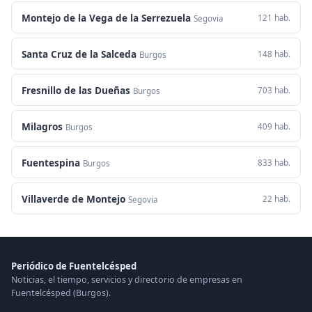
Montejo de la Vega de la Serrezuela
121 hab.
Segovia
Santa Cruz de la Salceda
148 hab.
Burgos
Fresnillo de las Dueñas
703 hab.
Burgos
Milagros
409 hab.
Burgos
Fuentespina
833 hab.
Burgos
Villaverde de Montejo
22 hab.
Segovia
Periódico de Fuentelcésped
Noticias, el tiempo, servicios y directorio de empresas en
Fuentelcésped (Burgos).