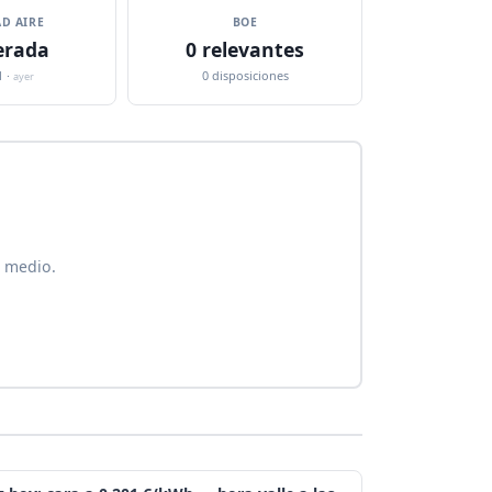
D AIRE
BOE
rada
0 relevantes
1 ·
0 disposiciones
ayer
e medio.