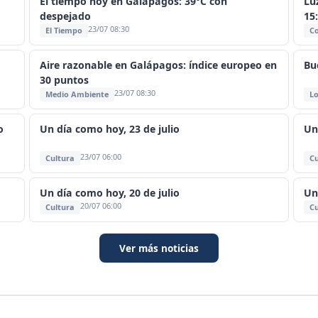
El tiempo hoy en Galápagos: 39°C con
Lu
despejado
15
23/07 08:30
El Tiempo
C
Aire razonable en Galápagos: índice europeo en
Bu
30 puntos
23/07 08:30
Medio Ambiente
Lo
o
Un día como hoy, 23 de julio
Un
23/07 06:00
Cultura
Cu
Un día como hoy, 20 de julio
Un
20/07 06:00
Cultura
Cu
Ver más noticias