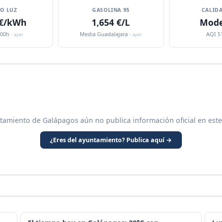
IO LUZ
GASOLINA 95
CALIDA
 €/kWh
1,654 €/L
Mode
:00h ·
Media Guadalajara ·
AQI 5
ayer
ayer
tamiento de Galápagos aún no publica información oficial en est
¿Eres del ayuntamiento? Publica aquí →