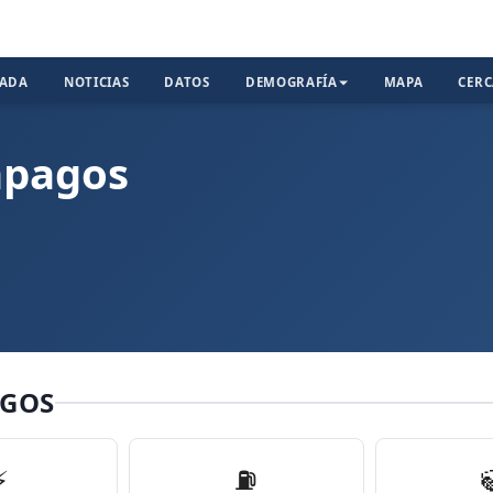
TADA
NOTICIAS
DATOS
DEMOGRAFÍA
MAPA
CER
ápagos
AGOS
⚡
⛽️
