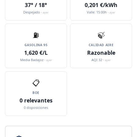
37° / 18°
0,201 €/kWh
Despejado ·
Valle: 15:00h ·
ayer
ayer
⛽️
🍃
GASOLINA 95
CALIDAD AIRE
1,620 €/L
Razonable
Media Badajoz ·
AQI 32 ·
ayer
ayer
📋
BOE
0 relevantes
0 disposiciones