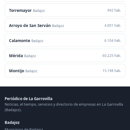
Torremayor
992 hab.
Badajoz
Arroyo de San Serván
4.001 hab.
Badajoz
Calamonte
6.104 hab.
Badajoz
Mérida
60.225 hab.
Badajoz
Montijo
15.198 hab.
Badajoz
Periódico de La Garrovilla
Noticias, el tiempo, servicios y directorio de empresas en La Garrovilla
(Badajoz).
Badajoz
Municipios de Badajoz