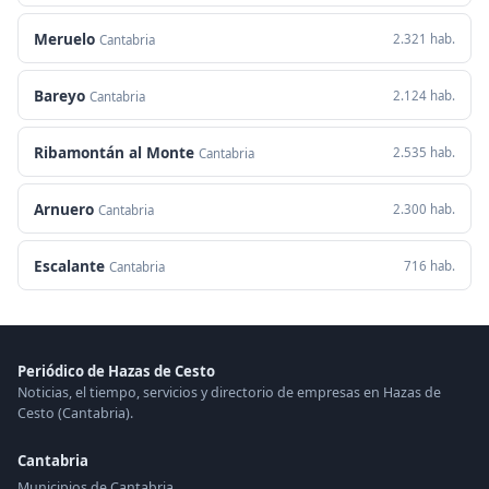
Meruelo
2.321 hab.
Cantabria
Bareyo
2.124 hab.
Cantabria
Ribamontán al Monte
2.535 hab.
Cantabria
Arnuero
2.300 hab.
Cantabria
Escalante
716 hab.
Cantabria
Periódico de Hazas de Cesto
Noticias, el tiempo, servicios y directorio de empresas en Hazas de
Cesto (Cantabria).
Cantabria
Municipios de Cantabria