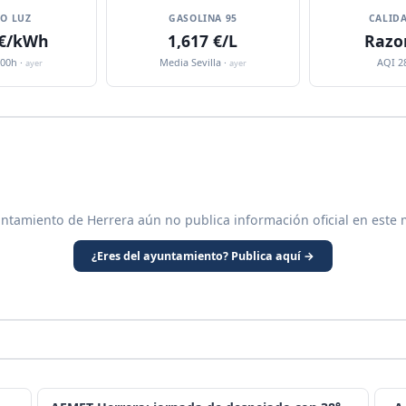
IO LUZ
GASOLINA 95
CALIDA
 €/kWh
1,617 €/L
Razo
:00h ·
Media Sevilla ·
AQI 2
ayer
ayer
untamiento de Herrera aún no publica información oficial en este 
¿Eres del ayuntamiento? Publica aquí →