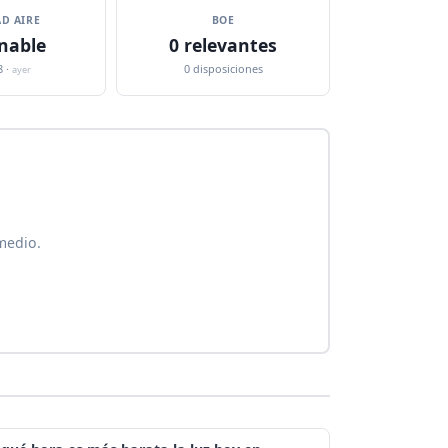
D AIRE
BOE
nable
0 relevantes
8 ·
0 disposiciones
ayer
medio.