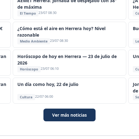
AEMET Herrera: jornada de despejado con 38°
¿A
de máxima
He
23/07 08:30
El Tiempo
C
4€
¿Cómo está el aire en Herrera hoy? Nivel
Bu
razonable
23/07 08:30
Medio Ambiente
Lo
ran
Horóscopo de hoy en Herrera — 23 de julio de
Un
2026
23/07 06:10
Horóscopo
Cu
ran
Un día como hoy, 22 de julio
Jo
de
22/07 06:00
Cultura
So
Ver más noticias