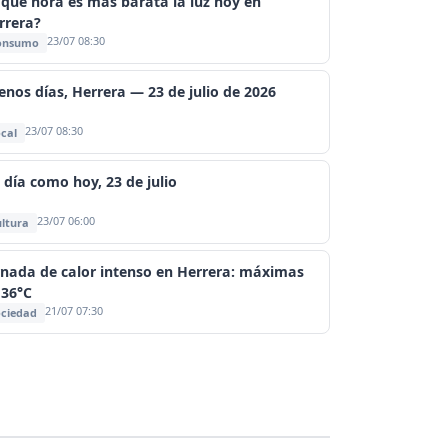
 qué hora es más barata la luz hoy en
rrera?
23/07 08:30
onsumo
enos días, Herrera — 23 de julio de 2026
23/07 08:30
cal
 día como hoy, 23 de julio
23/07 06:00
ltura
rnada de calor intenso en Herrera: máximas
 36°C
21/07 07:30
ciedad