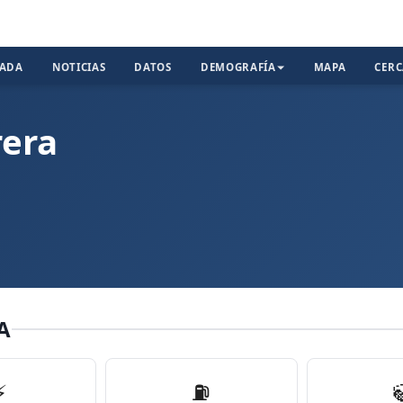
TADA
NOTICIAS
DATOS
DEMOGRAFÍA
MAPA
CER
rera
A
⚡
⛽️
