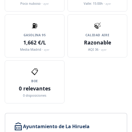
Poco nuboso ·
Valle: 15:00h ·
ayer
ayer
⛽️
🍃
GASOLINA 95
CALIDAD AIRE
1,662 €/L
Razonable
Media Madrid ·
AQI 36 ·
ayer
ayer
📋
BOE
0 relevantes
0 disposiciones
Ayuntamiento de La Hiruela