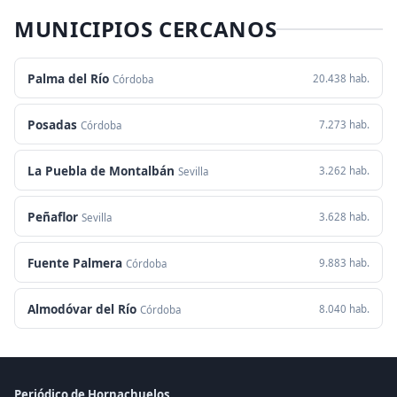
MUNICIPIOS CERCANOS
Palma del Río
20.438 hab.
Córdoba
Posadas
7.273 hab.
Córdoba
La Puebla de Montalbán
3.262 hab.
Sevilla
Peñaflor
3.628 hab.
Sevilla
Fuente Palmera
9.883 hab.
Córdoba
Almodóvar del Río
8.040 hab.
Córdoba
Periódico de Hornachuelos