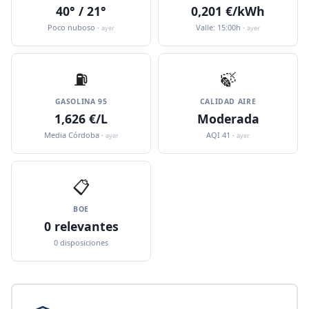
40° / 21°
0,201 €/kWh
Poco nuboso ·
Valle: 15:00h ·
ayer
ayer
⛽️
🍃
GASOLINA 95
CALIDAD AIRE
1,626 €/L
Moderada
Media Córdoba ·
AQI 41 ·
ayer
ayer
📋
BOE
0 relevantes
0 disposiciones