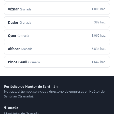
Víznar
1.006 hab.
Granada
Dúdar
382 hab.
Granada
Quer
1.065 hab.
Granada
Alfacar
5.834 hab.
Granada
Pinos Genil
1.642 hab.
Granada
Periódico de Huétor de Santillán
Noticias, el tiempo, servicios y directorio de empresas en Huétor de
Santillán (Granada).
Granada
Municipios de Granada