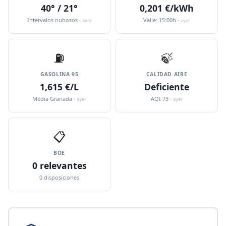
40° / 21°
0,201 €/kWh
Intervalos nubosos ·
Valle: 15:00h ·
ayer
ayer
⛽️
🍃
GASOLINA 95
CALIDAD AIRE
1,615 €/L
Deficiente
Media Granada ·
AQI 73 ·
ayer
ayer
📋
BOE
0 relevantes
0 disposiciones