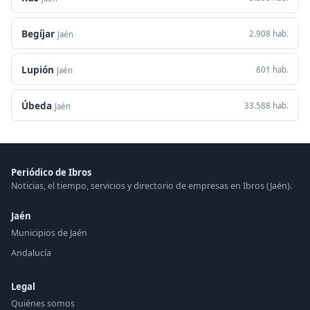
Begíjar
2.908 hab.
Jaén
Lupión
801 hab.
Jaén
Úbeda
33.588 hab.
Jaén
Periódico de Ibros
Noticias, el tiempo, servicios y directorio de empresas en Ibros (Jaén).
Jaén
Municipios de Jaén
Andalucía
Legal
Quiénes somos