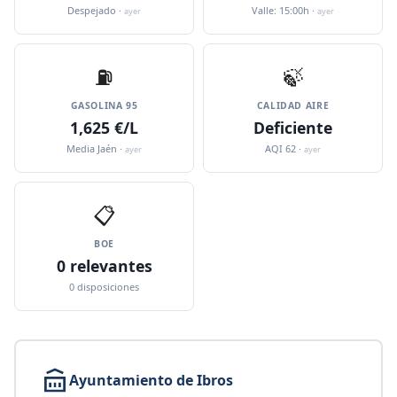
Despejado ·
Valle: 15:00h ·
ayer
ayer
⛽️
🍃
GASOLINA 95
CALIDAD AIRE
1,625 €/L
Deficiente
Media Jaén ·
AQI 62 ·
ayer
ayer
📋
BOE
0 relevantes
0 disposiciones
Ayuntamiento de Ibros