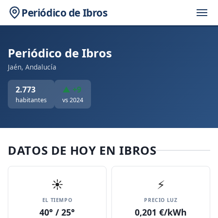
Periódico de Ibros
Periódico de Ibros
Jaén, Andalucía
2.773
▲ +9
habitantes
vs 2024
DATOS DE HOY EN IBROS
☀️
⚡
EL TIEMPO
PRECIO LUZ
40° / 25°
0,201 €/kWh