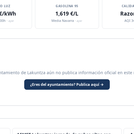
IO LUZ
GASOLINA 95
CALIDA
 €/kWh
1,619 €/L
Razo
:00h ·
Media Navarra ·
AQI 3
ayer
ayer
ntamiento de Lakuntza aún no publica información oficial en este
¿Eres del ayuntamiento? Publica aquí →