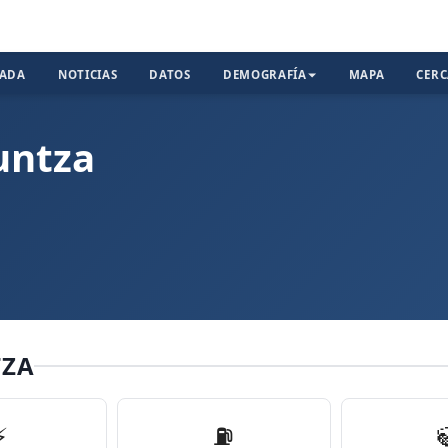
TADA
NOTICIAS
DATOS
DEMOGRAFÍA
MAPA
CER
untza
TZA
⚡
⛽️
