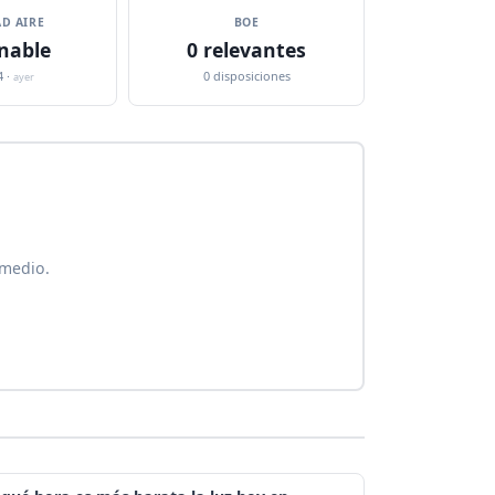
D AIRE
BOE
nable
0 relevantes
4 ·
0 disposiciones
ayer
 medio.