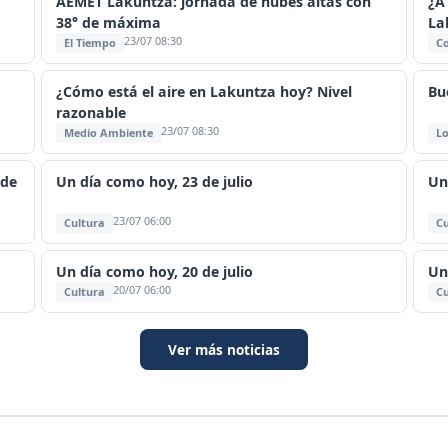
AEMET Lakuntza: jornada de nubes altas con
¿A
38° de máxima
La
23/07 08:30
El Tiempo
C
¿Cómo está el aire en Lakuntza hoy? Nivel
Bu
razonable
23/07 08:30
Medio Ambiente
Lo
 de
Un día como hoy, 23 de julio
Un
23/07 06:00
Cultura
Cu
Un día como hoy, 20 de julio
Un
20/07 06:00
Cultura
Cu
Ver más noticias