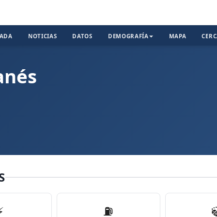
TADA
NOTICIAS
DATOS
DEMOGRAFÍA
MAPA
CER
anés
S
⚡
⛽️
