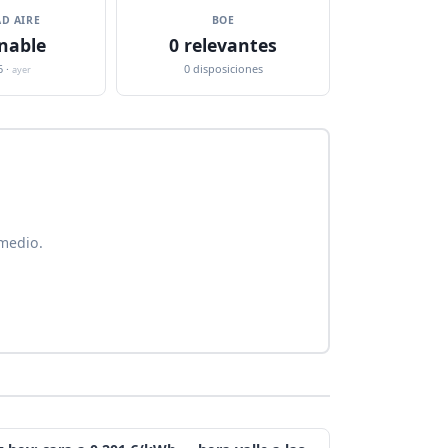
D AIRE
BOE
nable
0 relevantes
6 ·
0 disposiciones
ayer
 medio.