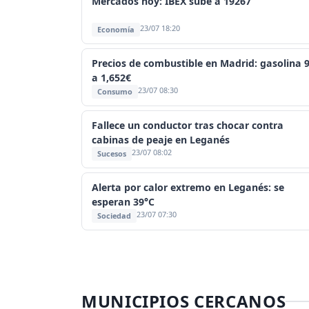
Mercados hoy: IBEX sube a 19267
23/07 18:20
Economía
Precios de combustible en Madrid: gasolina 
a 1,652€
23/07 08:30
Consumo
Fallece un conductor tras chocar contra
cabinas de peaje en Leganés
23/07 08:02
Sucesos
Alerta por calor extremo en Leganés: se
esperan 39°C
23/07 07:30
Sociedad
MUNICIPIOS CERCANOS