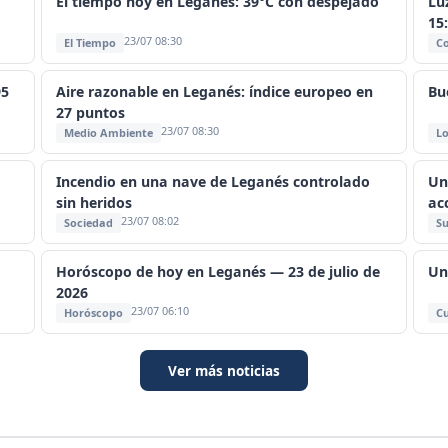
El tiempo hoy en Leganés: 39°C con despejado
Lu
15
23/07 08:30
El Tiempo
C
95
Aire razonable en Leganés: índice europeo en
Bu
27 puntos
23/07 08:30
Medio Ambiente
Lo
Incendio en una nave de Leganés controlado
Un
sin heridos
ac
23/07 08:02
Sociedad
Su
Horóscopo de hoy en Leganés — 23 de julio de
Un
2026
23/07 06:10
Horóscopo
Cu
Ver más noticias