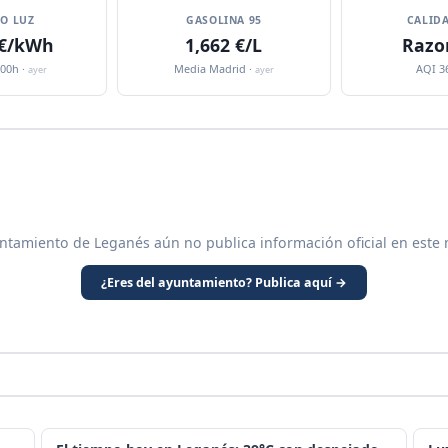
IO LUZ
GASOLINA 95
CALIDA
 €/kWh
1,662 €/L
Razo
:00h ·
Media Madrid ·
AQI 3
ayer
ayer
ntamiento de Leganés aún no publica información oficial en este
¿Eres del ayuntamiento? Publica aquí →