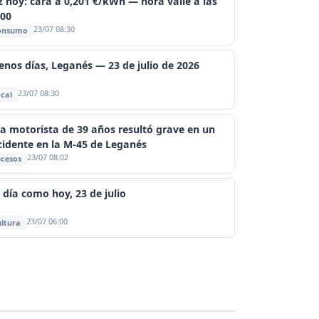
z hoy: cara a 0,201 €/kWh — hora valle a las
:00
23/07 08:30
onsumo
enos días, Leganés — 23 de julio de 2026
23/07 08:30
cal
a motorista de 39 años resultó grave en un
cidente en la M-45 de Leganés
23/07 08:02
cesos
 día como hoy, 23 de julio
23/07 06:00
ltura