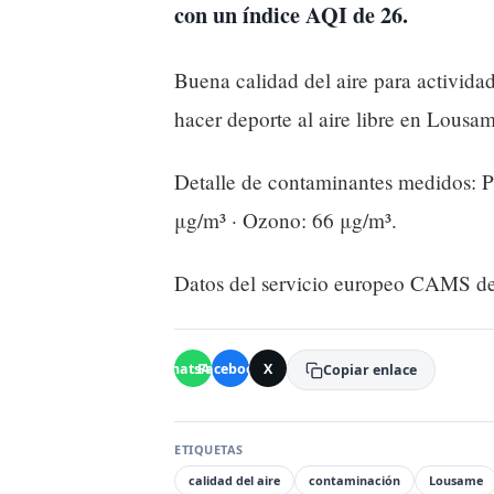
con un índice AQI de 26.
Buena calidad del aire para actividade
hacer deporte al aire libre en Lousa
Detalle de contaminantes medidos: 
μg/m³ · Ozono: 66 μg/m³.
Datos del servicio europeo CAMS de
WhatsApp
Facebook
X
Copiar enlace
ETIQUETAS
calidad del aire
contaminación
Lousame