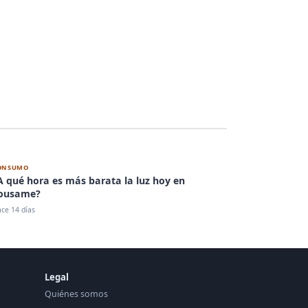
ONSUMO
A qué hora es más barata la luz hoy en
ousame?
ce 14 días
Legal
Quiénes somos