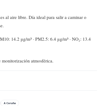
s al aire libre. Día ideal para salir a caminar o
me.
PM10: 14.2 μg/m³ · PM2.5: 6.4 μg/m³ · NO₂: 13.4
 monitorización atmosférica.
A Coruña