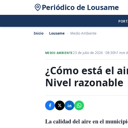
Periódico de Lousame
POR
Inicio
›
Lousame
›
Medio Ambiente
23 de julio de 2026 · 08:30h
1 min d
MEDIO AMBIENTE
¿Cómo está el a
Nivel razonable
La calidad del aire en el municip