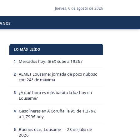
Jueves, 6 de agosto de 2026
CANOS
LO MÁS LEÍDO
Mercados hoy: IBEX sube a 19267
1
AEMET Lousame: jornada de poco nuboso
2
con 24° de máxima
¿A qué hora es más barata la luz hoy en
3
Lousame?
Gasolineras en A Coruña: la 95 de 1,379€
4
a 1,799€ hoy
Buenos días, Lousame — 23 de julio de
5
2026