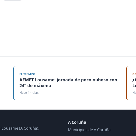
EL TIEMPO
C
AEMET Lousame: jornada de poco nuboso con
¿
24° de máxima
L
Hace 14 días
Ha
A Coruña
en Lousame (A Coruña).
Municipios de A Coruña