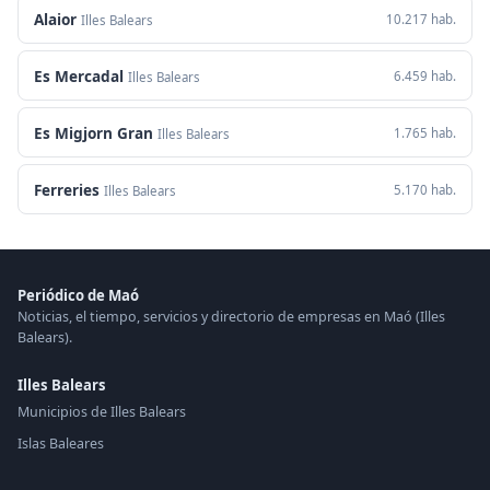
Alaior
10.217 hab.
Illes Balears
Es Mercadal
6.459 hab.
Illes Balears
Es Migjorn Gran
1.765 hab.
Illes Balears
Ferreries
5.170 hab.
Illes Balears
Periódico de Maó
Noticias, el tiempo, servicios y directorio de empresas en Maó (Illes
Balears).
Illes Balears
Municipios de Illes Balears
Islas Baleares