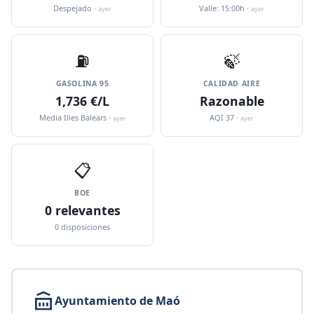
Despejado ·
Valle: 15:00h ·
ayer
ayer
⛽️
🍃
GASOLINA 95
CALIDAD AIRE
1,736 €/L
Razonable
Media Illes Balears ·
AQI 37 ·
ayer
ayer
📋
BOE
0 relevantes
0 disposiciones
Ayuntamiento de Maó