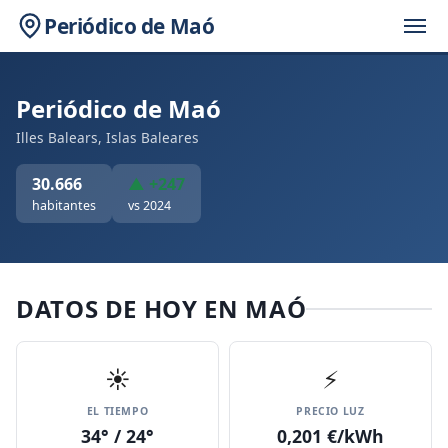
Periódico de Maó
Periódico de Maó
Illes Balears, Islas Baleares
30.666
▲ +247
habitantes
vs 2024
DATOS DE HOY EN MAÓ
☀️
⚡
EL TIEMPO
PRECIO LUZ
34° / 24°
0,201 €/kWh