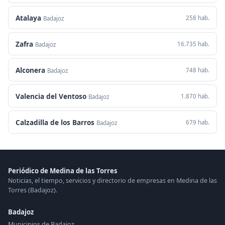
Atalaya
258 hab.
Badajoz
Zafra
16.735 hab.
Badajoz
Alconera
748 hab.
Badajoz
Valencia del Ventoso
1.870 hab.
Badajoz
Calzadilla de los Barros
679 hab.
Badajoz
Periódico de Medina de las Torres
Noticias, el tiempo, servicios y directorio de empresas en Medina de las
Torres (Badajoz).
Badajoz
Municipios de Badajoz