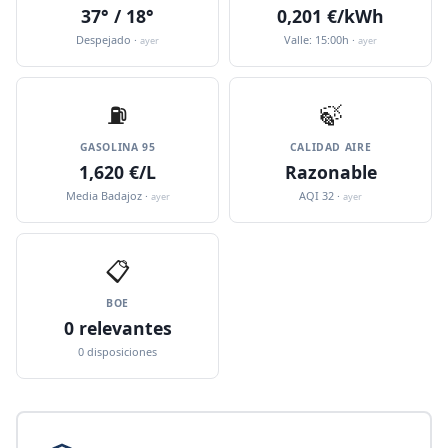
37° / 18°
0,201 €/kWh
Despejado ·
Valle: 15:00h ·
ayer
ayer
⛽️
🍃
GASOLINA 95
CALIDAD AIRE
1,620 €/L
Razonable
Media Badajoz ·
AQI 32 ·
ayer
ayer
📋
BOE
0 relevantes
0 disposiciones