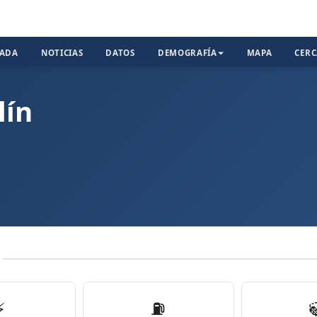
TADA
NOTICIAS
DATOS
DEMOGRAFÍA
MAPA
CER
lín
N
⚡
⛽️
