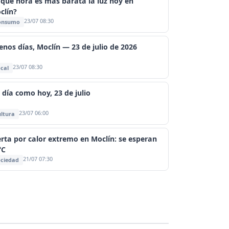
 qué hora es más barata la luz hoy en
clín?
23/07 08:30
onsumo
enos días, Moclín — 23 de julio de 2026
23/07 08:30
cal
 día como hoy, 23 de julio
23/07 06:00
ltura
erta por calor extremo en Moclín: se esperan
°C
21/07 07:30
ciedad