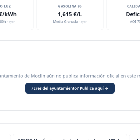
IO LUZ
GASOLINA 95
CALIDA
 €/kWh
1,615 €/L
Defic
:00h ·
Media Granada ·
AQI 7
ayer
ayer
untamiento de Moclín aún no publica información oficial en este 
¿Eres del ayuntamiento? Publica aquí →