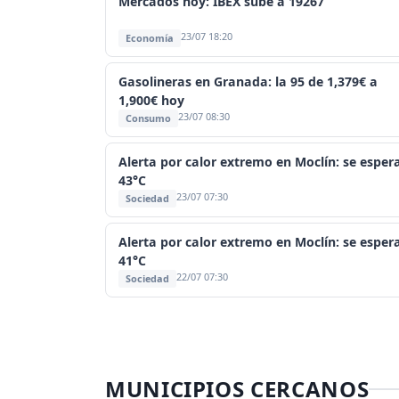
Mercados hoy: IBEX sube a 19267
23/07 18:20
Economía
Gasolineras en Granada: la 95 de 1,379€ a
1,900€ hoy
23/07 08:30
Consumo
Alerta por calor extremo en Moclín: se esper
43°C
23/07 07:30
Sociedad
Alerta por calor extremo en Moclín: se esper
41°C
22/07 07:30
Sociedad
MUNICIPIOS CERCANOS