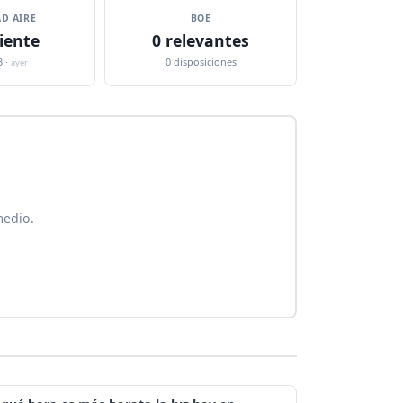
D AIRE
BOE
iente
0 relevantes
3 ·
0 disposiciones
ayer
medio.