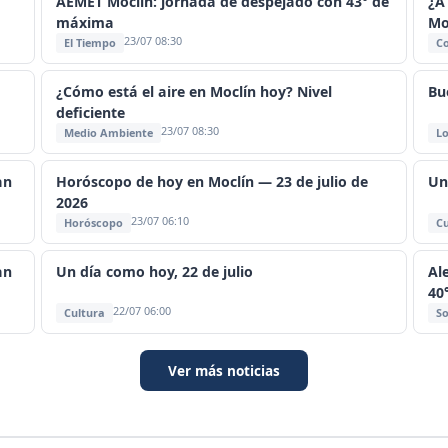
AEMET Moclín: jornada de despejado con 43° de
¿A
máxima
Mo
23/07 08:30
El Tiempo
C
¿Cómo está el aire en Moclín hoy? Nivel
Bu
deficiente
23/07 08:30
Medio Ambiente
Lo
an
Horóscopo de hoy en Moclín — 23 de julio de
Un
2026
23/07 06:10
Horóscopo
Cu
an
Un día como hoy, 22 de julio
Al
40
22/07 06:00
Cultura
So
Ver más noticias