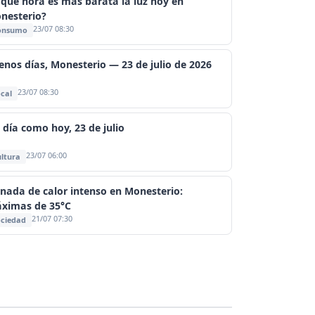
 qué hora es más barata la luz hoy en
nesterio?
23/07 08:30
onsumo
enos días, Monesterio — 23 de julio de 2026
23/07 08:30
cal
 día como hoy, 23 de julio
23/07 06:00
ltura
rnada de calor intenso en Monesterio:
ximas de 35°C
21/07 07:30
ciedad