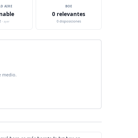
D AIRE
BOE
nable
0 relevantes
2 ·
0 disposiciones
ayer
e medio.