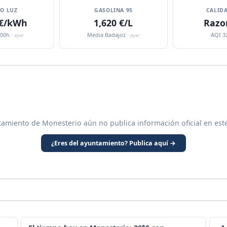
IO LUZ
GASOLINA 95
CALIDA
 €/kWh
1,620 €/L
Razo
:00h ·
Media Badajoz ·
AQI 3
ayer
ayer
tamiento de Monesterio aún no publica información oficial en est
¿Eres del ayuntamiento? Publica aquí →