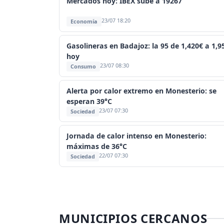
Mercados hoy: IBEX sube a 19267
23/07 18:20
Economía
Gasolineras en Badajoz: la 95 de 1,420€ a 1,9
hoy
23/07 08:30
Consumo
Alerta por calor extremo en Monesterio: se
esperan 39°C
23/07 07:30
Sociedad
Jornada de calor intenso en Monesterio:
máximas de 36°C
22/07 07:30
Sociedad
MUNICIPIOS CERCANOS