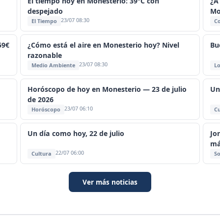
El tiempo hoy en Monesterio: 39°C con
¿A
despejado
Mo
23/07 08:30
El Tiempo
C
59€
¿Cómo está el aire en Monesterio hoy? Nivel
Bu
razonable
23/07 08:30
Medio Ambiente
Lo
Horóscopo de hoy en Monesterio — 23 de julio
Un
de 2026
23/07 06:10
Horóscopo
Cu
Un día como hoy, 22 de julio
Jo
má
22/07 06:00
Cultura
So
Ver más noticias