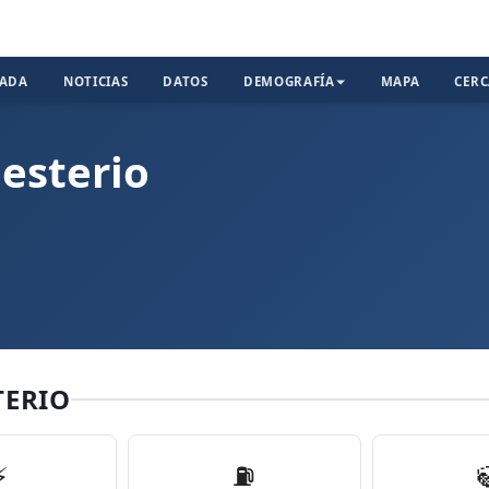
TADA
NOTICIAS
DATOS
DEMOGRAFÍA
MAPA
CER
esterio
TERIO
⚡
⛽️
