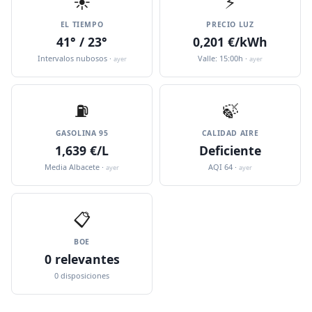
☀️
⚡
EL TIEMPO
PRECIO LUZ
41° / 23°
0,201 €/kWh
Intervalos nubosos ·
Valle: 15:00h ·
ayer
ayer
⛽️
🍃
GASOLINA 95
CALIDAD AIRE
1,639 €/L
Deficiente
Media Albacete ·
AQI 64 ·
ayer
ayer
📋
BOE
0 relevantes
0 disposiciones