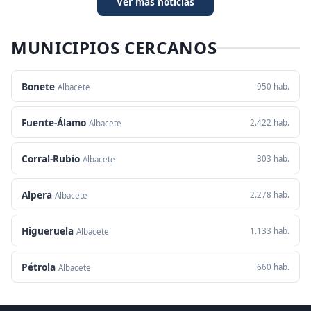
Ver más noticias
MUNICIPIOS CERCANOS
Bonete
950 hab.
Albacete
Fuente-Álamo
2.422 hab.
Albacete
Corral-Rubio
303 hab.
Albacete
Alpera
2.278 hab.
Albacete
Higueruela
1.133 hab.
Albacete
Pétrola
660 hab.
Albacete