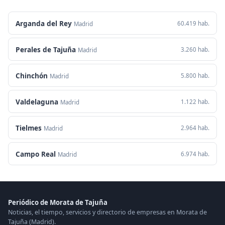
Arganda del Rey
60.419 hab.
Madrid
Perales de Tajuña
3.260 hab.
Madrid
Chinchón
5.800 hab.
Madrid
Valdelaguna
1.122 hab.
Madrid
Tielmes
2.964 hab.
Madrid
Campo Real
6.974 hab.
Madrid
Periódico de Morata de Tajuña
Noticias, el tiempo, servicios y directorio de empresas en Morata de
Tajuña (Madrid).