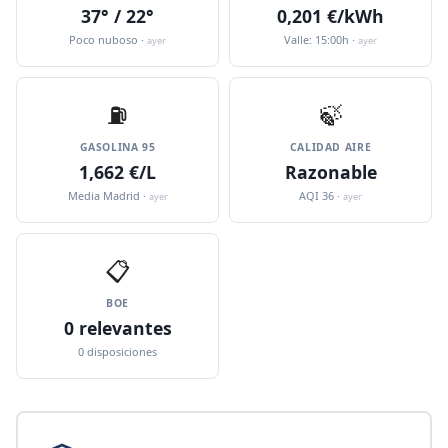
37° / 22°
0,201 €/kWh
Poco nuboso ·
Valle: 15:00h ·
ayer
ayer
⛽️
🍃
GASOLINA 95
CALIDAD AIRE
1,662 €/L
Razonable
Media Madrid ·
AQI 36 ·
ayer
ayer
📋
BOE
0 relevantes
0 disposiciones