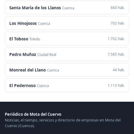
Santa María de los Llanos
660 hab.
Cuenca
Los Hinojosos
702 hab.
Cuenca
El Toboso
1.702 hab.
Toledo
Pedro Muñoz
7.585 hab.
Ciudad Real
Monreal del Llano
44 hab.
Cuenca
El Pedernoso
1.113 hab.
Cuenca
Periódico de Mota del Cuervo
Noticias, el tiempo, servicios y directorio de empresas en Mota del
Cuervo (Cuenca).