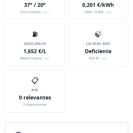
37° / 20°
0,201 €/kWh
Poco nuboso ·
Valle: 15:00h ·
ayer
ayer
⛽️
🍃
GASOLINA 95
CALIDAD AIRE
1,652 €/L
Deficiente
Media Cuenca ·
AQI 65 ·
ayer
ayer
📋
BOE
0 relevantes
0 disposiciones