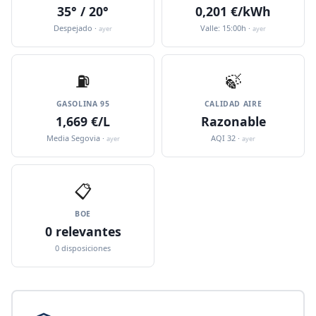
35° / 20°
0,201 €/kWh
Despejado ·
Valle: 15:00h ·
ayer
ayer
⛽️
🍃
GASOLINA 95
CALIDAD AIRE
1,669 €/L
Razonable
Media Segovia ·
AQI 32 ·
ayer
ayer
📋
BOE
0 relevantes
0 disposiciones