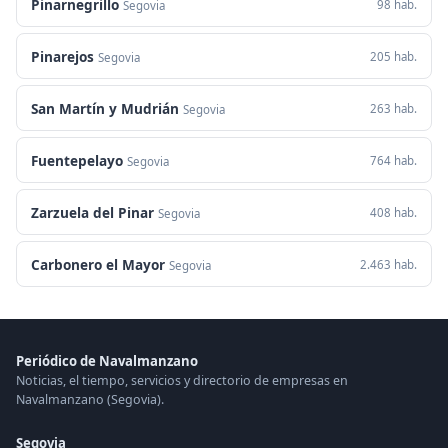
Pinarnegrillo
98 hab.
Segovia
Pinarejos
205 hab.
Segovia
San Martín y Mudrián
263 hab.
Segovia
Fuentepelayo
764 hab.
Segovia
Zarzuela del Pinar
408 hab.
Segovia
Carbonero el Mayor
2.463 hab.
Segovia
Periódico de Navalmanzano
Noticias, el tiempo, servicios y directorio de empresas en
Navalmanzano (Segovia).
Segovia