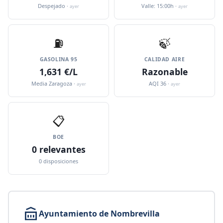
Despejado ·
Valle: 15:00h ·
ayer
ayer
⛽️
🍃
GASOLINA 95
CALIDAD AIRE
1,631 €/L
Razonable
Media Zaragoza ·
AQI 36 ·
ayer
ayer
📋
BOE
0 relevantes
0 disposiciones
Ayuntamiento de Nombrevilla