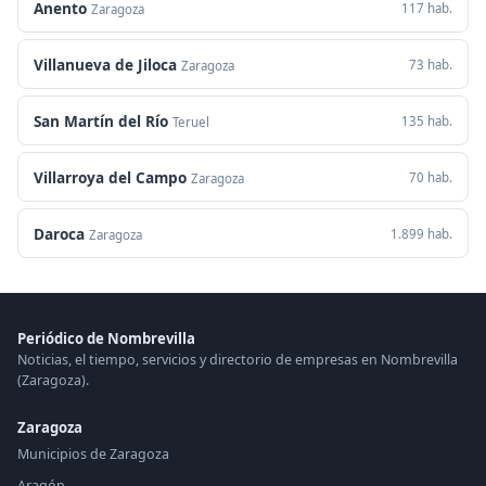
Anento
117 hab.
Zaragoza
Villanueva de Jiloca
73 hab.
Zaragoza
San Martín del Río
135 hab.
Teruel
Villarroya del Campo
70 hab.
Zaragoza
Daroca
1.899 hab.
Zaragoza
Periódico de Nombrevilla
Noticias, el tiempo, servicios y directorio de empresas en Nombrevilla
(Zaragoza).
Zaragoza
Municipios de Zaragoza
Aragón