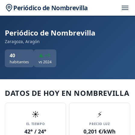
Periódico de Nombrevilla
Periódico de Nombrevilla
Zaragoza, Aragón
40
▲ +1
habitantes
vs 2024
DATOS DE HOY EN NOMBREVILLA
☀️
⚡
EL TIEMPO
PRECIO LUZ
42° / 24°
0,201 €/kWh