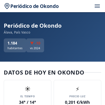
Periódico de Okondo
Periódico de Okondo
Álava, País Vasco
1.184
▼ -10
habitantes
vs 2024
DATOS DE HOY EN OKONDO
☀️
⚡
EL TIEMPO
PRECIO LUZ
34° / 14°
0,201 €/kWh