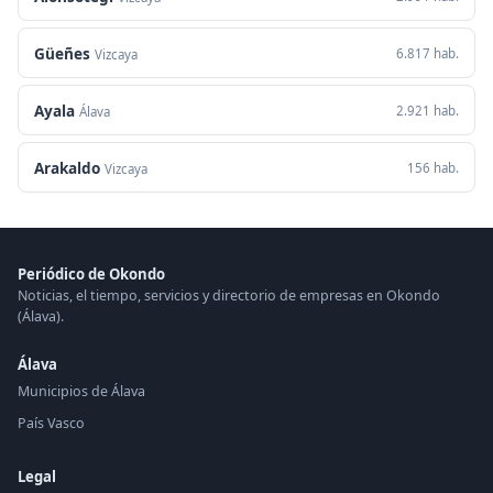
Güeñes
6.817 hab.
Vizcaya
Ayala
2.921 hab.
Álava
Arakaldo
156 hab.
Vizcaya
Periódico de Okondo
Noticias, el tiempo, servicios y directorio de empresas en Okondo
(Álava).
Álava
Municipios de Álava
País Vasco
Legal