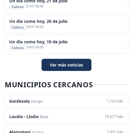
Un día como hoy, 21 de julio
21/07 06:00
Cultura
Un día como hoy, 20 de julio
20/07 06:00
Cultura
Un día como hoy, 19 de julio
19/07 06:00
Cultura
Ver más noticias
MUNICIPIOS CERCANOS
Gordexola
1.720 hab.
Vizcaya
Laudio - Llodio
18.077 hab.
Álava
Alonsotegi
2.991 hab.
Vizcaya