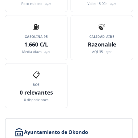
Poco nuboso ·
Valle: 15:00h ·
ayer
ayer
⛽️
🍃
GASOLINA 95
CALIDAD AIRE
1,660 €/L
Razonable
Media Álava ·
AQI 35 ·
ayer
ayer
📋
BOE
0 relevantes
0 disposiciones
Ayuntamiento de Okondo