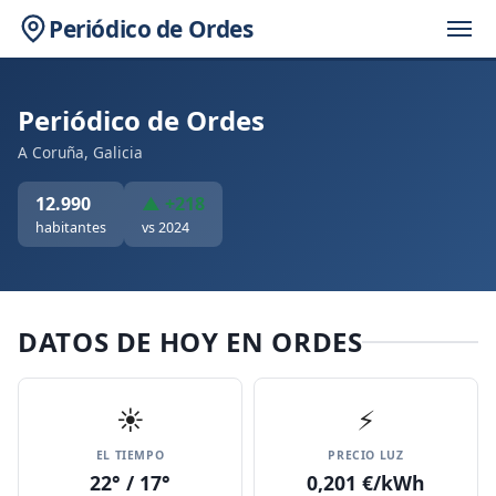
Periódico de Ordes
Periódico de Ordes
A Coruña, Galicia
12.990
▲ +218
habitantes
vs 2024
DATOS DE HOY EN ORDES
☀️
⚡
EL TIEMPO
PRECIO LUZ
22° / 17°
0,201 €/kWh