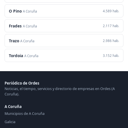
O Pino
4.589 hab.
A Coruña
Frades
2.117 hab.
A Coruña
Trazo
2.986 hab.
A Coruña
Tordoia
3.152 hab.
A Coruña
Periódico de Ordes
Noticias, el tiempo, servicios y directorio de empresas en Ordes (A
Coruña).
A Coruña
Municipios de A Coruña
Galicia