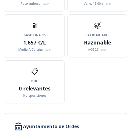
Poco nuboso ·
Valle: 15:00h ·
ayer
ayer
⛽️
🍃
GASOLINA 95
CALIDAD AIRE
1,657 €/L
Razonable
Media A Coruña ·
AQI 22 ·
ayer
ayer
📋
BOE
0 relevantes
0 disposiciones
Ayuntamiento de Ordes