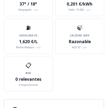
37° / 18°
0,201 €/kWh
Despejado ·
Valle: 15:00h ·
ayer
ayer
⛽️
🍃
GASOLINA 95
CALIDAD AIRE
1,620 €/L
Razonable
Media Badajoz ·
AQI 32 ·
ayer
ayer
📋
BOE
0 relevantes
0 disposiciones