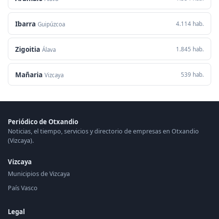
Ibarra
4.114 hab.
Guipúzcoa
Zigoitia
1.845 hab.
Álava
Mañaria
539 hab.
Vizcaya
Periódico de Otxandio
Noticias, el tiempo, servicios y directorio de empresas en Otxandio
(Vizcaya).
Vizcaya
Municipios de Vizcaya
País Vasco
Legal