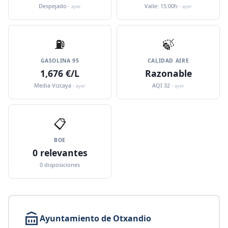
Despejado ·
Valle: 15:00h ·
ayer
ayer
⛽️
🍃
GASOLINA 95
CALIDAD AIRE
1,676 €/L
Razonable
Media Vizcaya ·
AQI 32 ·
ayer
ayer
📋
BOE
0 relevantes
0 disposiciones
Ayuntamiento de Otxandio