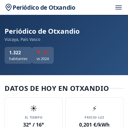
Periódico de Otxandio
Periódico de Otxandio
Vizcaya, País Vasco
1.322
▼ -35
habitantes
vs 2024
DATOS DE HOY EN OTXANDIO
☀️
⚡
EL TIEMPO
PRECIO LUZ
32° / 16°
0,201 €/kWh