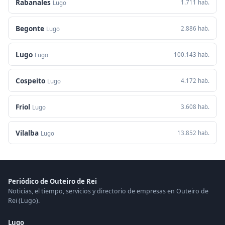
Rabanales
1.711 hab.
Lugo
Begonte
2.886 hab.
Lugo
Lugo
100.143 hab.
Lugo
Cospeito
4.172 hab.
Lugo
Friol
3.608 hab.
Lugo
Vilalba
13.852 hab.
Lugo
Periódico de Outeiro de Rei
Noticias, el tiempo, servicios y directorio de empresas en Outeiro de
Rei (Lugo).
Lugo