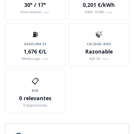
30° / 17°
0,201 €/kWh
Poco nuboso ·
Valle: 15:00h ·
ayer
ayer
⛽️
🍃
GASOLINA 95
CALIDAD AIRE
1,676 €/L
Razonable
Media Lugo ·
AQI 26 ·
ayer
ayer
📋
BOE
0 relevantes
0 disposiciones