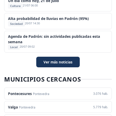
Un día como hoy, 21 de julio
21/07 06:00
Cultura
Alta probabilidad de lluvias en Padrón (95%)
20/07 14:30
Sociedad
Agenda de Padrón: sin actividades publicadas esta
semana
20/07 09:02
Local
Ver más noticias
MUNICIPIOS CERCANOS
Pontecesures
3.076 hab.
Pontevedra
Valga
5.779 hab.
Pontevedra