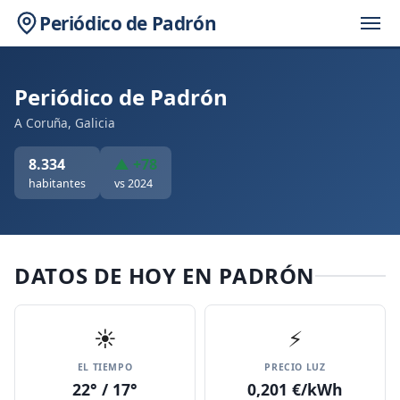
Periódico de Padrón
Periódico de Padrón
A Coruña, Galicia
8.334
▲ +78
habitantes
vs 2024
DATOS DE HOY EN PADRÓN
☀️
⚡
EL TIEMPO
PRECIO LUZ
22° / 17°
0,201 €/kWh