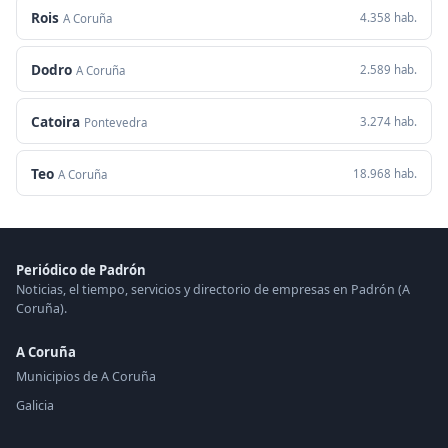
Rois
4.358 hab.
A Coruña
Dodro
2.589 hab.
A Coruña
Catoira
3.274 hab.
Pontevedra
Teo
18.968 hab.
A Coruña
Periódico de Padrón
Noticias, el tiempo, servicios y directorio de empresas en Padrón (A
Coruña).
A Coruña
Municipios de A Coruña
Galicia