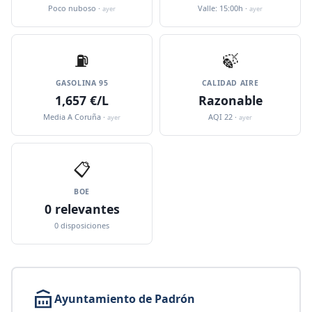
Poco nuboso ·
Valle: 15:00h ·
ayer
ayer
⛽️
🍃
GASOLINA 95
CALIDAD AIRE
1,657 €/L
Razonable
Media A Coruña ·
AQI 22 ·
ayer
ayer
📋
BOE
0 relevantes
0 disposiciones
Ayuntamiento de Padrón