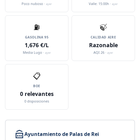
Poco nuboso ·
Valle: 15:00h ·
ayer
ayer
⛽️
🍃
GASOLINA 95
CALIDAD AIRE
1,676 €/L
Razonable
Media Lugo ·
AQI 26 ·
ayer
ayer
📋
BOE
0 relevantes
0 disposiciones
Ayuntamiento de Palas de Rei