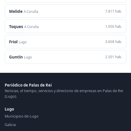
Melide
7.817 hab.
A Coruña
Toques
1.056 hab.
A Coruña
Friol
3.608 hab.
Lugo
Guntín
2.501 hab.
Lugo
Periódico de Palas de Rei
Noticias, el tiempo, servicios y directorio de empresas en Palas de Rei
(Lugo).
Lugo
Municipios de Lugo
Galicia