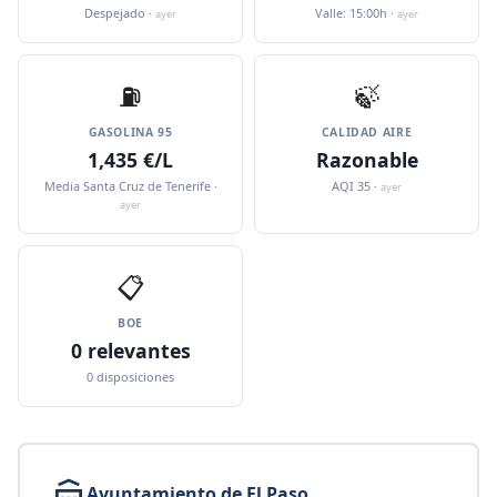
Despejado ·
Valle: 15:00h ·
ayer
ayer
⛽️
🍃
GASOLINA 95
CALIDAD AIRE
1,435 €/L
Razonable
Media Santa Cruz de Tenerife ·
AQI 35 ·
ayer
ayer
📋
BOE
0 relevantes
0 disposiciones
Ayuntamiento de El Paso