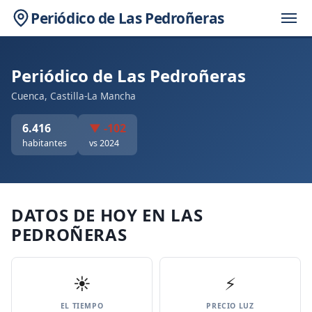
Periódico de Las Pedroñeras
Periódico de Las Pedroñeras
Cuenca, Castilla-La Mancha
6.416
▼ -102
habitantes
vs 2024
DATOS DE HOY EN LAS
PEDROÑERAS
☀️
⚡
EL TIEMPO
PRECIO LUZ