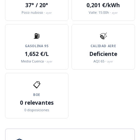
37° / 20°
0,201 €/kWh
Poco nuboso ·
Valle: 15:00h ·
ayer
ayer
⛽️
🍃
GASOLINA 95
CALIDAD AIRE
1,652 €/L
Deficiente
Media Cuenca ·
AQI 65 ·
ayer
ayer
📋
BOE
0 relevantes
0 disposiciones