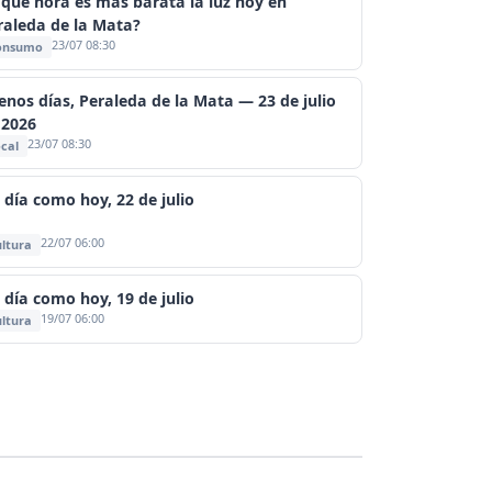
 qué hora es más barata la luz hoy en
raleda de la Mata?
23/07 08:30
onsumo
enos días, Peraleda de la Mata — 23 de julio
 2026
23/07 08:30
cal
 día como hoy, 22 de julio
22/07 06:00
ltura
 día como hoy, 19 de julio
19/07 06:00
ltura