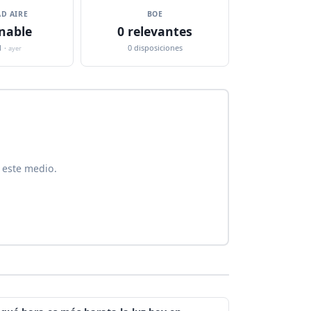
D AIRE
BOE
nable
0 relevantes
1 ·
0 disposiciones
ayer
 este medio.