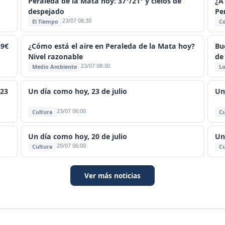
Peraleda de la Mata hoy: 37°/21° y cielos de
¿A
despejado
Pe
23/07 08:30
El Tiempo
C
89€
¿Cómo está el aire en Peraleda de la Mata hoy?
Bu
Nivel razonable
de
23/07 08:30
Medio Ambiente
Lo
 23
Un día como hoy, 23 de julio
Un
23/07 06:00
Cultura
Cu
Un día como hoy, 20 de julio
Un
20/07 06:00
Cultura
Cu
Ver más noticias