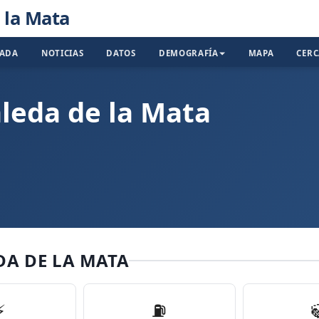
 la Mata
TADA
NOTICIAS
DATOS
DEMOGRAFÍA
MAPA
CER
aleda de la Mata
DA DE LA MATA
⚡
⛽️
