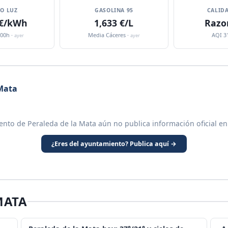
IO LUZ
GASOLINA 95
CALIDA
 €/kWh
1,633 €/L
Razo
:00h ·
Media Cáceres ·
AQI 3
ayer
ayer
Mata
ento de Peraleda de la Mata aún no publica información oficial en
¿Eres del ayuntamiento? Publica aquí →
MATA