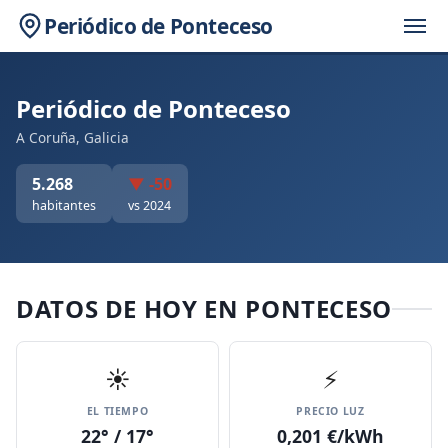
Periódico de Ponteceso
Periódico de Ponteceso
A Coruña, Galicia
5.268
▼ -50
habitantes
vs 2024
DATOS DE HOY EN PONTECESO
☀️
⚡
EL TIEMPO
PRECIO LUZ
22° / 17°
0,201 €/kWh