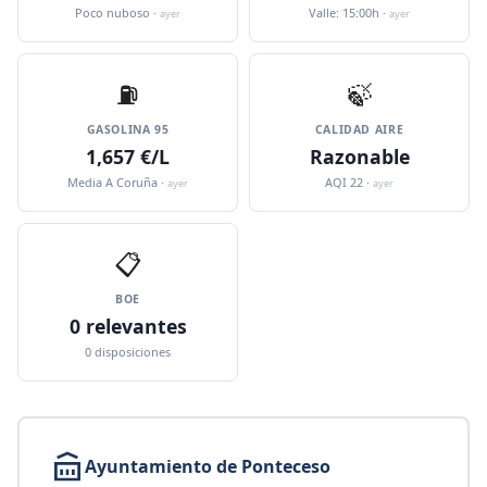
Poco nuboso ·
Valle: 15:00h ·
ayer
ayer
⛽️
🍃
GASOLINA 95
CALIDAD AIRE
1,657 €/L
Razonable
Media A Coruña ·
AQI 22 ·
ayer
ayer
📋
BOE
0 relevantes
0 disposiciones
Ayuntamiento de Ponteceso