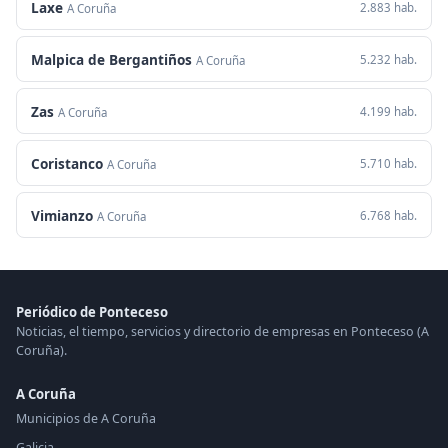
Laxe
2.883 hab.
A Coruña
Malpica de Bergantiños
5.232 hab.
A Coruña
Zas
4.199 hab.
A Coruña
Coristanco
5.710 hab.
A Coruña
Vimianzo
6.768 hab.
A Coruña
Periódico de Ponteceso
Noticias, el tiempo, servicios y directorio de empresas en Ponteceso (A
Coruña).
A Coruña
Municipios de A Coruña
Galicia