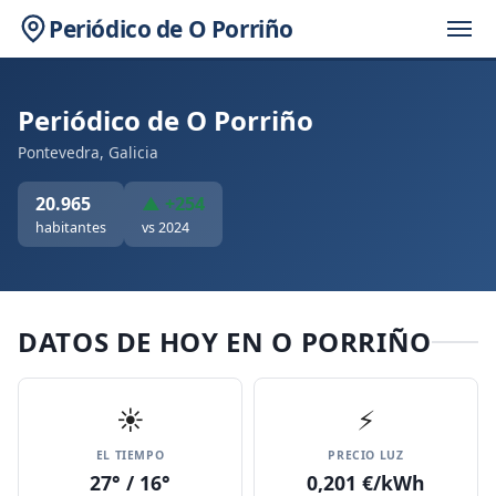
Periódico de O Porriño
Periódico de O Porriño
Pontevedra, Galicia
20.965
▲ +254
habitantes
vs 2024
DATOS DE HOY EN O PORRIÑO
☀️
⚡
EL TIEMPO
PRECIO LUZ
27° / 16°
0,201 €/kWh