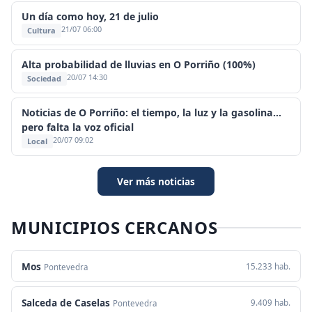
Un día como hoy, 21 de julio
21/07 06:00
Cultura
Alta probabilidad de lluvias en O Porriño (100%)
20/07 14:30
Sociedad
Noticias de O Porriño: el tiempo, la luz y la gasolina...
pero falta la voz oficial
20/07 09:02
Local
Ver más noticias
MUNICIPIOS CERCANOS
Mos
15.233 hab.
Pontevedra
Salceda de Caselas
9.409 hab.
Pontevedra