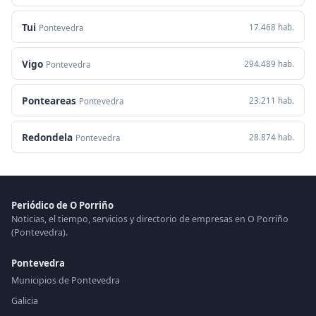
Tui
17.468 hab.
Pontevedra
Vigo
294.489 hab.
Pontevedra
Ponteareas
23.211 hab.
Pontevedra
Redondela
28.874 hab.
Pontevedra
Periódico de O Porriño
Noticias, el tiempo, servicios y directorio de empresas en O Porriño
(Pontevedra).
Pontevedra
Municipios de Pontevedra
Galicia