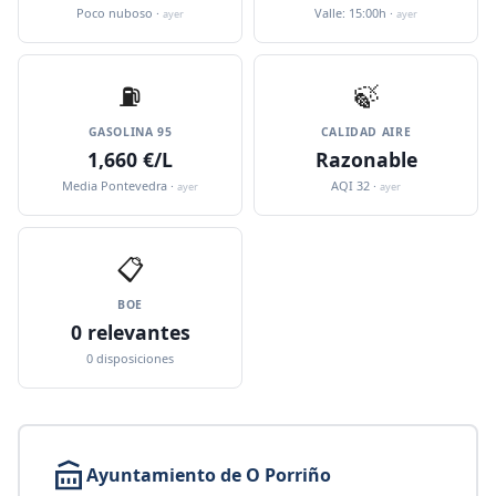
Poco nuboso ·
Valle: 15:00h ·
ayer
ayer
⛽️
🍃
GASOLINA 95
CALIDAD AIRE
1,660 €/L
Razonable
Media Pontevedra ·
AQI 32 ·
ayer
ayer
📋
BOE
0 relevantes
0 disposiciones
Ayuntamiento de O Porriño