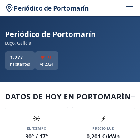
Periódico de Portomarín
Periódico de Portomarín
Lugo, Galicia
1.277
▼ -9
habitantes
vs 2024
DATOS DE HOY EN PORTOMARÍN
☀️
⚡
EL TIEMPO
PRECIO LUZ
30° / 17°
0,201 €/kWh