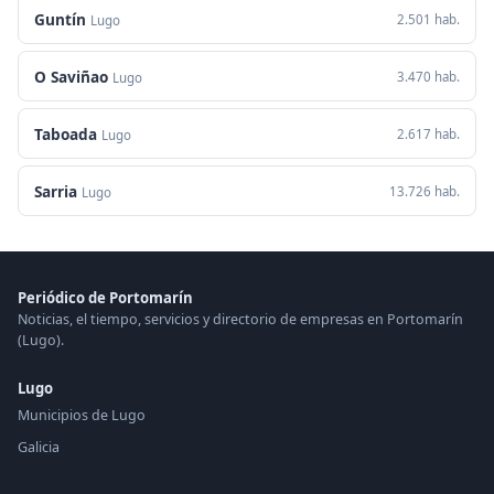
Guntín
2.501 hab.
Lugo
O Saviñao
3.470 hab.
Lugo
Taboada
2.617 hab.
Lugo
Sarria
13.726 hab.
Lugo
Periódico de Portomarín
Noticias, el tiempo, servicios y directorio de empresas en Portomarín
(Lugo).
Lugo
Municipios de Lugo
Galicia