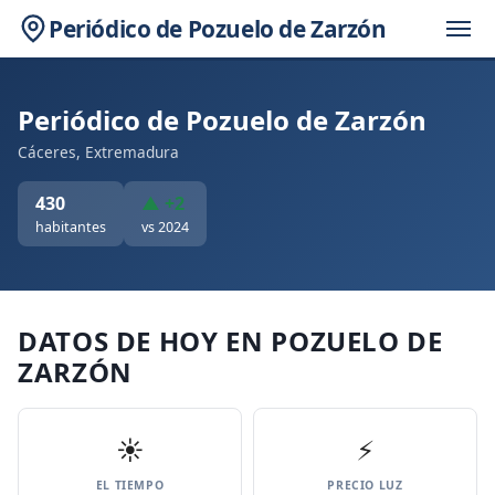
Periódico de Pozuelo de Zarzón
Periódico de Pozuelo de Zarzón
Cáceres, Extremadura
430
▲ +2
habitantes
vs 2024
DATOS DE HOY EN POZUELO DE
ZARZÓN
☀️
⚡
EL TIEMPO
PRECIO LUZ