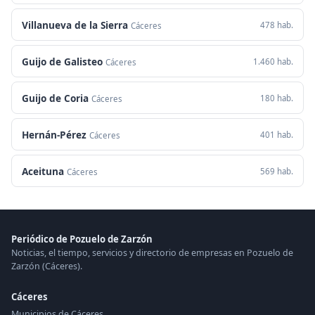
Villanueva de la Sierra
478 hab.
Cáceres
Guijo de Galisteo
1.460 hab.
Cáceres
Guijo de Coria
180 hab.
Cáceres
Hernán-Pérez
401 hab.
Cáceres
Aceituna
569 hab.
Cáceres
Periódico de Pozuelo de Zarzón
Noticias, el tiempo, servicios y directorio de empresas en Pozuelo de
Zarzón (Cáceres).
Cáceres
Municipios de Cáceres