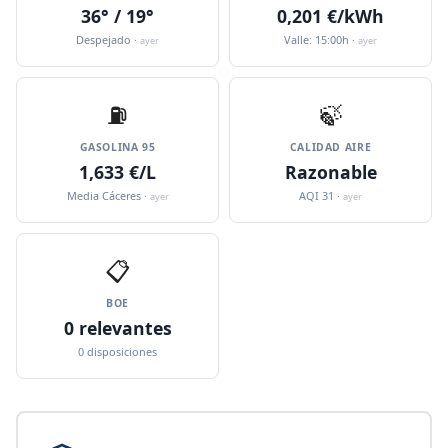
36° / 19°
0,201 €/kWh
Despejado ·
Valle: 15:00h ·
ayer
ayer
⛽️
🍃
GASOLINA 95
CALIDAD AIRE
1,633 €/L
Razonable
Media Cáceres ·
AQI 31 ·
ayer
ayer
📋
BOE
0 relevantes
0 disposiciones