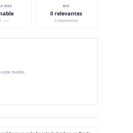
D AIRE
BOE
nable
0 relevantes
2 ·
0 disposiciones
ayer
n este medio.