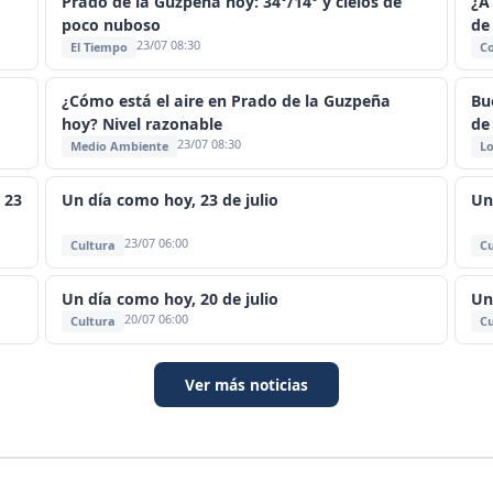
Prado de la Guzpeña hoy: 34°/14° y cielos de
¿A
poco nuboso
de
23/07 08:30
El Tiempo
C
¿Cómo está el aire en Prado de la Guzpeña
Bu
hoy? Nivel razonable
de
23/07 08:30
Medio Ambiente
Lo
 23
Un día como hoy, 23 de julio
Un
23/07 06:00
Cultura
Cu
Un día como hoy, 20 de julio
Un
20/07 06:00
Cultura
Cu
Ver más noticias