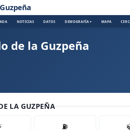
a Guzpeña
TADA
NOTICIAS
DATOS
DEMOGRAFÍA
MAPA
CER
do de la Guzpeña
DE LA GUZPEÑA
⚡
⛽️
