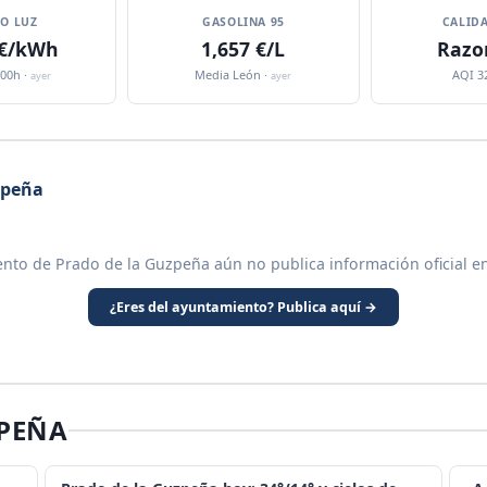
IO LUZ
GASOLINA 95
CALIDA
 €/kWh
1,657 €/L
Razo
:00h ·
Media León ·
AQI 3
ayer
ayer
zpeña
nto de Prado de la Guzpeña aún no publica información oficial e
¿Eres del ayuntamiento? Publica aquí →
ZPEÑA