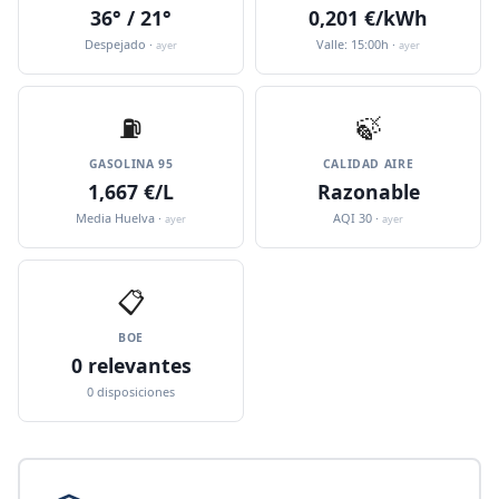
36° / 21°
0,201 €/kWh
Despejado ·
Valle: 15:00h ·
ayer
ayer
⛽️
🍃
GASOLINA 95
CALIDAD AIRE
1,667 €/L
Razonable
Media Huelva ·
AQI 30 ·
ayer
ayer
📋
BOE
0 relevantes
0 disposiciones