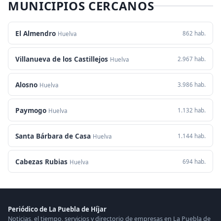
MUNICIPIOS CERCANOS
El Almendro
862 hab.
Huelva
Villanueva de los Castillejos
2.967 hab.
Huelva
Alosno
3.986 hab.
Huelva
Paymogo
1.132 hab.
Huelva
Santa Bárbara de Casa
1.144 hab.
Huelva
Cabezas Rubias
694 hab.
Huelva
Periódico de La Puebla de Híjar
Noticias, el tiempo, servicios y directorio de empresas en La Puebla de