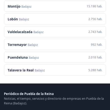
Montijo
15.198 hab.
Badajoz
Lobón
2.756 hab.
Badajoz
Valdelacalzada
2.743 hab.
Badajoz
Torremayor
992 hab.
Badajoz
Puendeluna
2.018 hab.
Badajoz
Talavera la Real
5.288 hab.
Badajoz
Periódico de Puebla de la Reina
Noticias, el tiempo, servicios y directorio de empresas en Puebla de la
Reina (Badajoz).