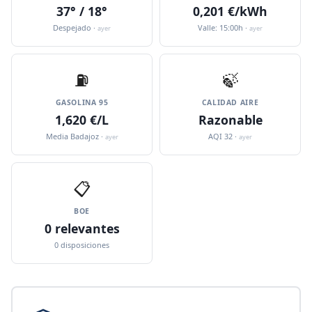
37° / 18°
0,201 €/kWh
Despejado ·
Valle: 15:00h ·
ayer
ayer
⛽️
🍃
GASOLINA 95
CALIDAD AIRE
1,620 €/L
Razonable
Media Badajoz ·
AQI 32 ·
ayer
ayer
📋
BOE
0 relevantes
0 disposiciones