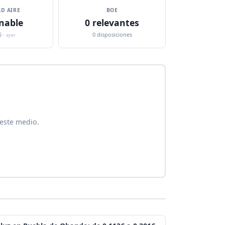
D AIRE
BOE
nable
0 relevantes
6 ·
0 disposiciones
ayer
este medio.