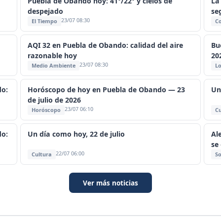
Puebla de Obando hoy: 41°/22° y cielos de
La
despejado
se
23/07 08:30
El Tiempo
C
a
AQI 32 en Puebla de Obando: calidad del aire
Bu
razonable hoy
20
23/07 08:30
Medio Ambiente
Lo
do:
Horóscopo de hoy en Puebla de Obando — 23
Un
de julio de 2026
23/07 06:10
Horóscopo
Cu
do:
Un día como hoy, 22 de julio
Al
se
22/07 06:00
Cultura
So
Ver más noticias