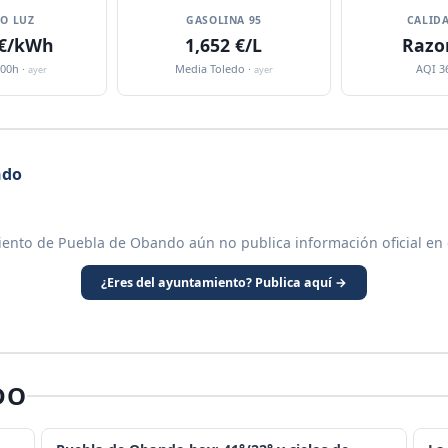
IO LUZ
GASOLINA 95
CALIDA
 €/kWh
1,652 €/L
Razo
:00h ·
Media Toledo ·
AQI 3
ayer
ayer
ndo
iento de Puebla de Obando aún no publica información oficial en 
¿Eres del ayuntamiento? Publica aquí →
DO