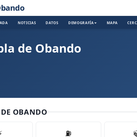
 Obando
TADA
NOTICIAS
DATOS
DEMOGRAFÍA
MAPA
CER
bla de Obando
A DE OBANDO
⚡
⛽️
