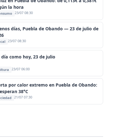
 luz en Puebla de Obando: de 0,113€ a 0,381€
gún la hora
23/07 08:30
onsumo
enos días, Puebla de Obando — 23 de julio de
26
23/07 08:30
cal
 día como hoy, 23 de julio
23/07 06:00
ltura
erta por calor extremo en Puebla de Obando:
 esperan 38°C
21/07 07:30
ciedad