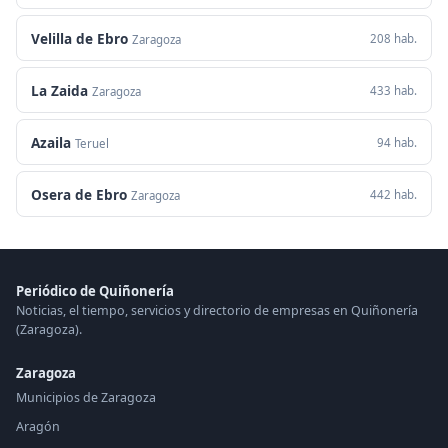
Velilla de Ebro
208 hab.
Zaragoza
La Zaida
433 hab.
Zaragoza
Azaila
94 hab.
Teruel
Osera de Ebro
442 hab.
Zaragoza
Periódico de Quiñonería
Noticias, el tiempo, servicios y directorio de empresas en Quiñonería
(Zaragoza).
Zaragoza
Municipios de Zaragoza
Aragón