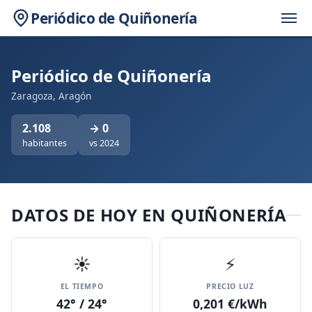
Periódico de Quiñonería
Periódico de Quiñonería
Zaragoza, Aragón
2.108
→ 0
habitantes
vs 2024
DATOS DE HOY EN QUIÑONERÍA
☀️
⚡
EL TIEMPO
PRECIO LUZ
42° / 24°
0,201 €/kWh