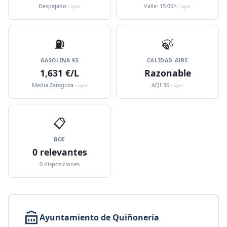
Despejado ·
Valle: 15:00h ·
ayer
ayer
⛽️
🍃
GASOLINA 95
CALIDAD AIRE
1,631 €/L
Razonable
Media Zaragoza ·
AQI 36 ·
ayer
ayer
📋
BOE
0 relevantes
0 disposiciones
Ayuntamiento de Quiñonería