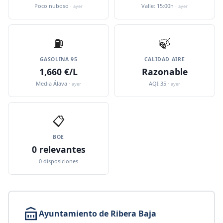
Poco nuboso ·
Valle: 15:00h ·
ayer
ayer
⛽️
🍃
GASOLINA 95
CALIDAD AIRE
1,660 €/L
Razonable
Media Álava ·
AQI 35 ·
ayer
ayer
📋
BOE
0 relevantes
0 disposiciones
Ayuntamiento de Ribera Baja