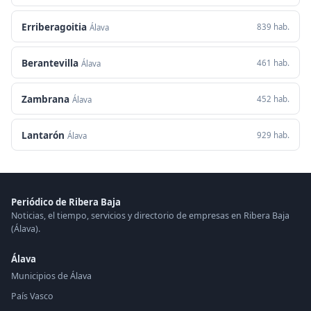
Erriberagoitia
839 hab.
Álava
Berantevilla
461 hab.
Álava
Zambrana
452 hab.
Álava
Lantarón
929 hab.
Álava
Periódico de Ribera Baja
Noticias, el tiempo, servicios y directorio de empresas en Ribera Baja
(Álava).
Álava
Municipios de Álava
País Vasco