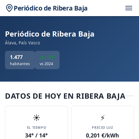
Periódico de Ribera Baja
Periódico de Ribera Baja
Álava, País Vasco
1.477
▲ +38
habitantes
vs 2024
DATOS DE HOY EN RIBERA BAJA
☀️
⚡
EL TIEMPO
PRECIO LUZ
34° / 14°
0,201 €/kWh