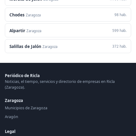
Chodes
98 hab.
Zaragoza
Alpartir
599 hab.
Zaragoza
Salillas de Jalón
372 hab.
Zaragoza
Periódico de Ricla
Noticias, el tiempo, servicios y directorio de empresas en Ricla
(Zaragoza).
Zaragoza
Municipios de Zaragoza
Aragón
Legal