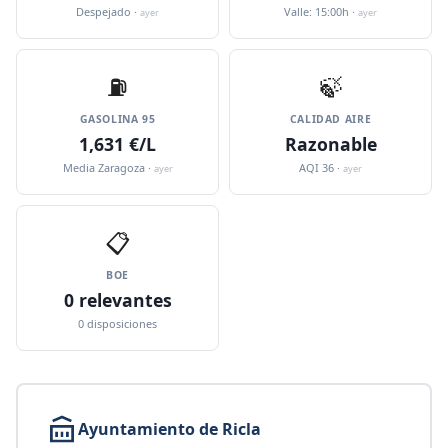
Despejado ·
Valle: 15:00h ·
ayer
ayer
⛽️
🍃
GASOLINA 95
CALIDAD AIRE
1,631 €/L
Razonable
Media Zaragoza ·
AQI 36 ·
ayer
ayer
📋
BOE
0 relevantes
0 disposiciones
Ayuntamiento de Ricla