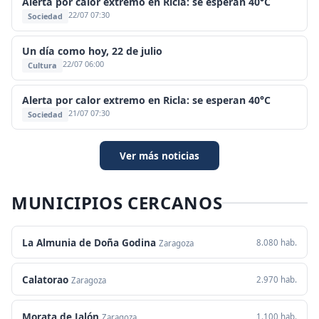
Alerta por calor extremo en Ricla: se esperan 40°C
22/07 07:30
Sociedad
Un día como hoy, 22 de julio
22/07 06:00
Cultura
Alerta por calor extremo en Ricla: se esperan 40°C
21/07 07:30
Sociedad
Ver más noticias
MUNICIPIOS CERCANOS
La Almunia de Doña Godina
8.080 hab.
Zaragoza
Calatorao
2.970 hab.
Zaragoza
Morata de Jalón
1.100 hab.
Zaragoza