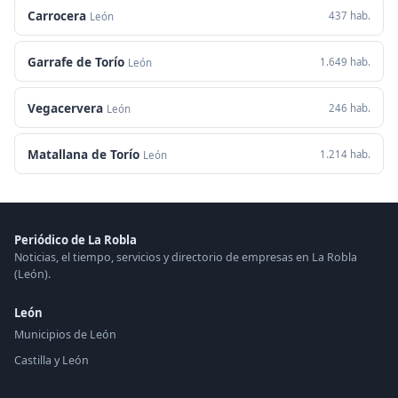
Carrocera
437 hab.
León
Garrafe de Torío
1.649 hab.
León
Vegacervera
246 hab.
León
Matallana de Torío
1.214 hab.
León
Periódico de La Robla
Noticias, el tiempo, servicios y directorio de empresas en La Robla
(León).
León
Municipios de León
Castilla y León