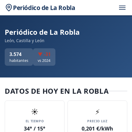
Periódico de La Robla
Periódico de La Robla
León, Castilla y León
3.574
▼ -31
habitantes
vs 2024
DATOS DE HOY EN LA ROBLA
☀️
⚡
EL TIEMPO
PRECIO LUZ
34° / 15°
0,201 €/kWh