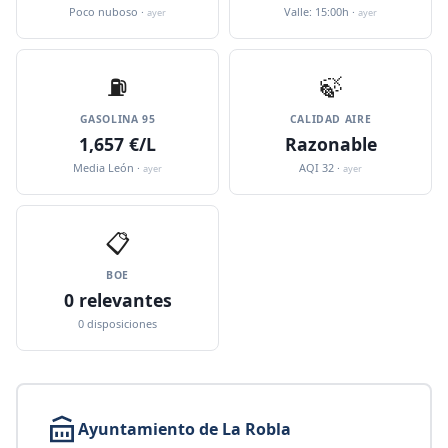
Poco nuboso ·
Valle: 15:00h ·
ayer
ayer
⛽️
🍃
GASOLINA 95
CALIDAD AIRE
1,657 €/L
Razonable
Media León ·
AQI 32 ·
ayer
ayer
📋
BOE
0 relevantes
0 disposiciones
Ayuntamiento de La Robla