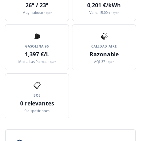
26° / 23°
0,201 €/kWh
Muy nuboso ·
Valle: 15:00h ·
ayer
ayer
⛽️
🍃
GASOLINA 95
CALIDAD AIRE
1,397 €/L
Razonable
Media Las Palmas ·
AQI 37 ·
ayer
ayer
📋
BOE
0 relevantes
0 disposiciones