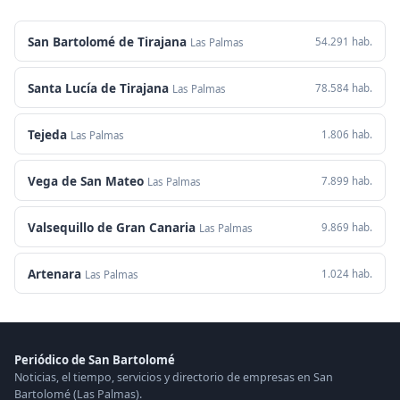
San Bartolomé de Tirajana
54.291 hab.
Las Palmas
Santa Lucía de Tirajana
78.584 hab.
Las Palmas
Tejeda
1.806 hab.
Las Palmas
Vega de San Mateo
7.899 hab.
Las Palmas
Valsequillo de Gran Canaria
9.869 hab.
Las Palmas
Artenara
1.024 hab.
Las Palmas
Periódico de San Bartolomé
Noticias, el tiempo, servicios y directorio de empresas en San
Bartolomé (Las Palmas).