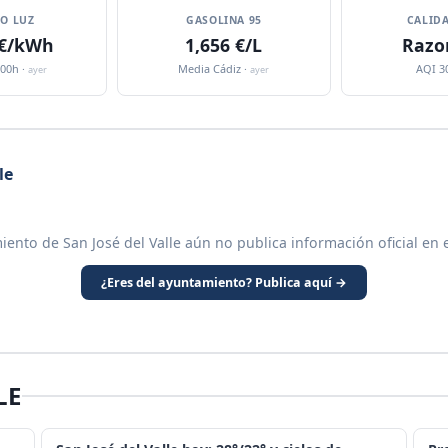
IO LUZ
GASOLINA 95
CALIDA
 €/kWh
1,656 €/L
Razo
:00h ·
Media Cádiz ·
AQI 3
ayer
ayer
le
iento de San José del Valle aún no publica información oficial en 
¿Eres del ayuntamiento? Publica aquí →
LE