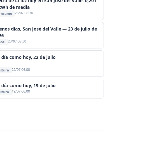
cio de la luz hoy en San José del Valle: 0,201
kWh de media
23/07 08:30
onsumo
enos días, San José del Valle — 23 de julio de
26
23/07 08:30
cal
 día como hoy, 22 de julio
22/07 06:00
ltura
 día como hoy, 19 de julio
19/07 06:00
ltura