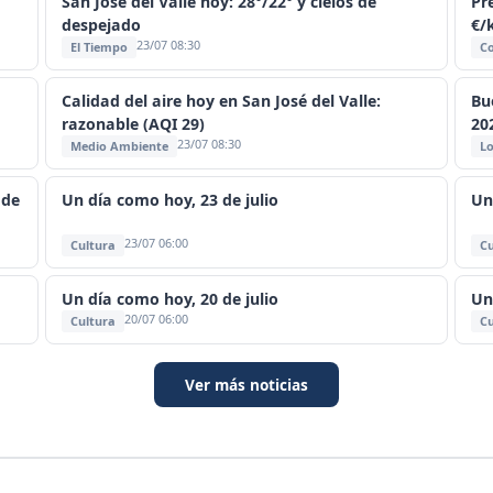
San José del Valle hoy: 28°/22° y cielos de
Pre
despejado
€/
23/07 08:30
El Tiempo
C
Calidad del aire hoy en San José del Valle:
Bu
razonable (AQI 29)
20
23/07 08:30
Medio Ambiente
Lo
 de
Un día como hoy, 23 de julio
Un
23/07 06:00
Cultura
Cu
Un día como hoy, 20 de julio
Un
20/07 06:00
Cultura
Cu
Ver más noticias