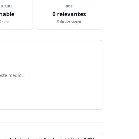
D AIRE
BOE
nable
0 relevantes
0 ·
0 disposiciones
ayer
este medio.