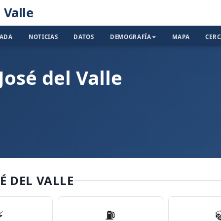
 Valle
TADA
NOTICIAS
DATOS
DEMOGRAFÍA
MAPA
CER
José del Valle
É DEL VALLE
⚡
⛽️
