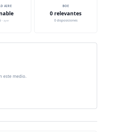
D AIRE
BOE
nable
0 relevantes
5 ·
0 disposiciones
ayer
n este medio.