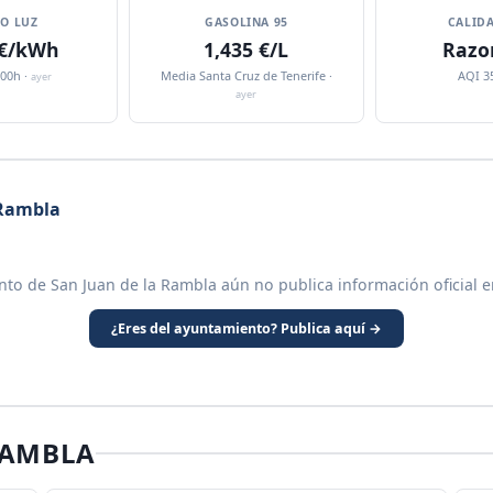
IO LUZ
GASOLINA 95
CALIDA
 €/kWh
1,435 €/L
Razo
:00h ·
Media Santa Cruz de Tenerife ·
AQI 3
ayer
ayer
 Rambla
nto de San Juan de la Rambla aún no publica información oficial e
¿Eres del ayuntamiento? Publica aquí →
RAMBLA