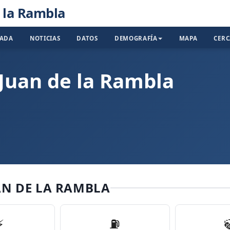
e la Rambla
TADA
NOTICIAS
DATOS
DEMOGRAFÍA
MAPA
CER
 Juan de la Rambla
AN DE LA RAMBLA
⚡
⛽️
