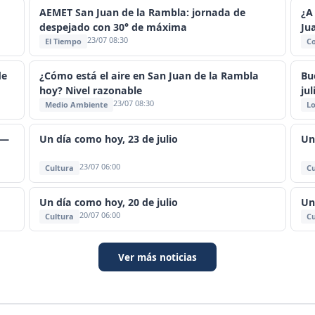
AEMET San Juan de la Rambla: jornada de
¿A
despejado con 30° de máxima
Ju
23/07 08:30
El Tiempo
C
de
¿Cómo está el aire en San Juan de la Rambla
Bu
hoy? Nivel razonable
jul
23/07 08:30
Medio Ambiente
Lo
 —
Un día como hoy, 23 de julio
Un
23/07 06:00
Cultura
Cu
Un día como hoy, 20 de julio
Un
20/07 06:00
Cultura
Cu
Ver más noticias