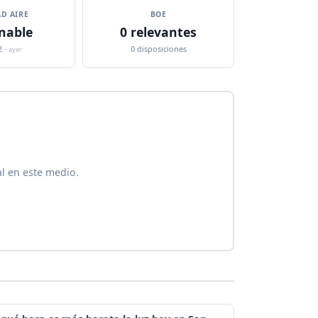
D AIRE
BOE
nable
0 relevantes
2 ·
0 disposiciones
ayer
al en este medio.