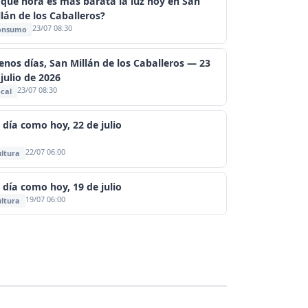
 qué hora es más barata la luz hoy en San
llán de los Caballeros?
23/07 08:30
onsumo
enos días, San Millán de los Caballeros — 23
julio de 2026
23/07 08:30
cal
 día como hoy, 22 de julio
22/07 06:00
ltura
 día como hoy, 19 de julio
19/07 06:00
ltura