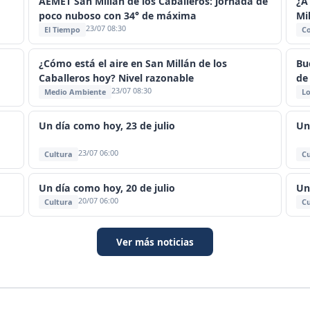
AEMET San Millán de los Caballeros: jornada de
¿A
poco nuboso con 34° de máxima
Mi
23/07 08:30
El Tiempo
C
¿Cómo está el aire en San Millán de los
Bu
Caballeros hoy? Nivel razonable
de 
23/07 08:30
Medio Ambiente
Lo
Un día como hoy, 23 de julio
Un
23/07 06:00
Cultura
Cu
Un día como hoy, 20 de julio
Un
20/07 06:00
Cultura
Cu
Ver más noticias