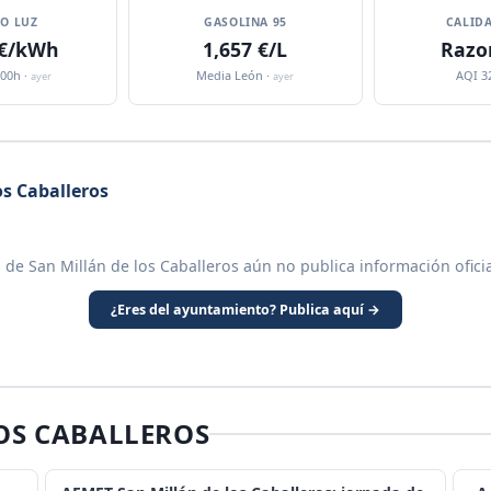
IO LUZ
GASOLINA 95
CALIDA
 €/kWh
1,657 €/L
Razo
:00h ·
Media León ·
AQI 3
ayer
ayer
s Caballeros
de San Millán de los Caballeros aún no publica información ofici
¿Eres del ayuntamiento? Publica aquí →
OS CABALLEROS