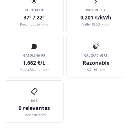
☀️
⚡
EL TIEMPO
PRECIO LUZ
37° / 22°
0,201 €/kWh
Poco nuboso ·
Valle: 15:00h ·
ayer
ayer
⛽️
🍃
GASOLINA 95
CALIDAD AIRE
1,662 €/L
Razonable
Media Madrid ·
AQI 36 ·
ayer
ayer
📋
BOE
0 relevantes
0 disposiciones