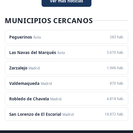
Ver más noticias
MUNICIPIOS CERCANOS
Peguerinos
283 hab.
Ávila
Las Navas del Marqués
5.670 hab.
Ávila
Zarzalejo
1.946 hab.
Madrid
Valdemaqueda
870 hab.
Madrid
Robledo de Chavela
4.818 hab.
Madrid
San Lorenzo de El Escorial
18.872 hab.
Madrid