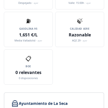
Despejado ·
Valle: 15:00h ·
ayer
ayer
⛽️
🍃
GASOLINA 95
CALIDAD AIRE
1,651 €/L
Razonable
Media Valladolid ·
AQI 29 ·
ayer
ayer
📋
BOE
0 relevantes
0 disposiciones
Ayuntamiento de La Seca